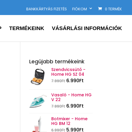
BANKKÁRTYÁS FIZETÉS
FIÓKOM
0 TERMÉK
P
TERMÉKEINK
VÁSÁRLÁSI INFORMÁCIÓK
Legújabb termékeink
Szendvicssütő -
Home HG SZ 04
6.990
Ft
7.990
Ft
Vasaló - Home HG
V 22
6.990
Ft
7.990
Ft
Botmixer - Home
HG BM 12
5.990
Ft
6.990
Ft