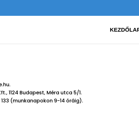
KEZDŐLA
.hu.
t., 1124 Budapest, Méra utca 5/1.
33 133 (munkanapokon 9-14 óráig).