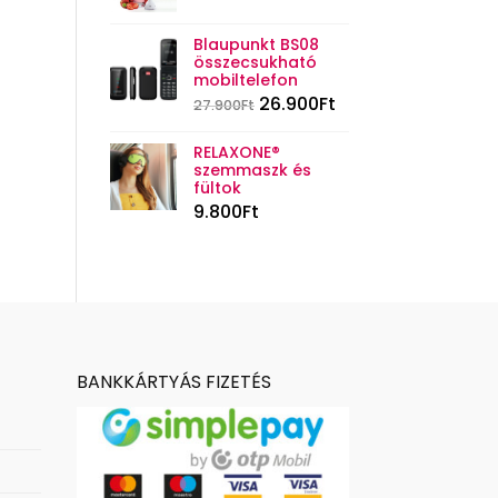
Blaupunkt BS08
összecsukható
mobiltelefon
26.900
Ft
27.900
Ft
RELAXONE®
szemmaszk és
fültok
9.800
Ft
BANKKÁRTYÁS FIZETÉS